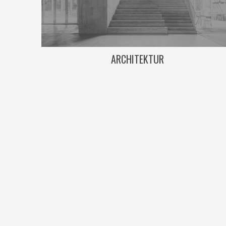
ARCHITEKTUR