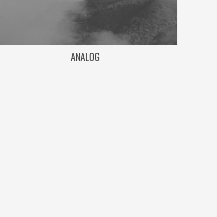
ANALOG